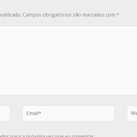
publicado.
Campos obrigatórios são marcados com
*
Email*
Web
dor para a próxima vez que eu comentar.