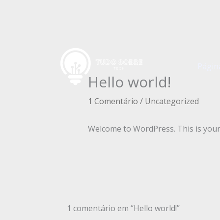
Ir
para
o
conteúdo
Página
Hello world!
1 Comentário
/
Uncategorized
Welcome to WordPress. This is your fi
1 comentário em “Hello world!”