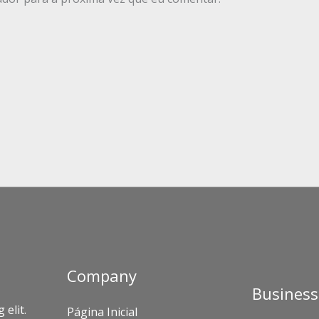
Company
Business
 elit.
Página Inicial